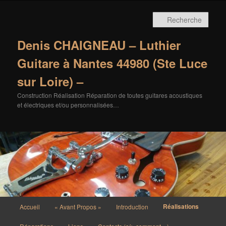
Aller
au
Rech
contenu
principal
Denis CHAIGNEAU – Luthier
Guitare à Nantes 44980 (Ste Luce
sur Loire) –
Construction Réalisation Réparation de toutes guitares acoustiques
et électriques et/ou personnalisées…
Menu
Réalisations
Accueil
« Avant Propos »
Introduction
principal