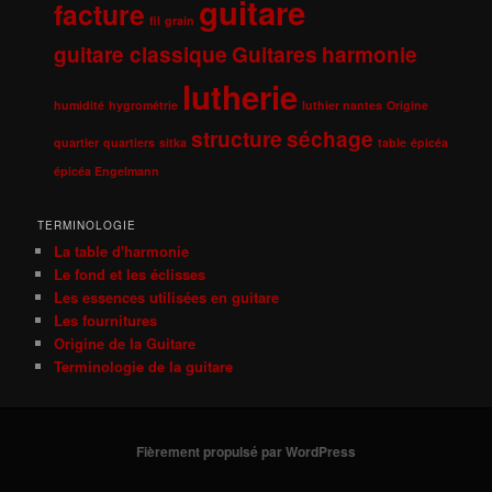
guitare
facture
fil
grain
guitare classique
Guitares
harmonie
lutherie
humidité
hygrométrie
luthier nantes
Origine
structure
séchage
quartier
quartiers
sitka
table
épicéa
épicéa Engelmann
TERMINOLOGIE
La table d'harmonie
Le fond et les éclisses
Les essences utilisées en guitare
Les fournitures
Origine de la Guitare
Terminologie de la guitare
Fièrement propulsé par WordPress