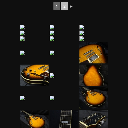
1
2
►