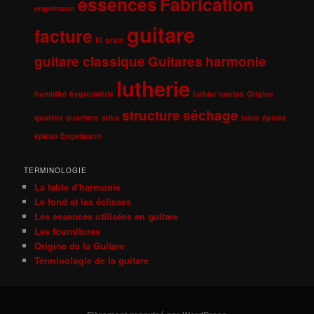
essences
Fabrication
engelmann
guitare
facture
fil
grain
guitare classique
Guitares
harmonie
lutherie
humidité
hygrométrie
luthier nantes
Origine
structure
séchage
quartier
quartiers
sitka
table
épicéa
épicéa Engelmann
TERMINOLOGIE
La table d'harmonie
Le fond et les éclisses
Les essences utilisées en guitare
Les fournitures
Origine de la Guitare
Terminologie de la guitare