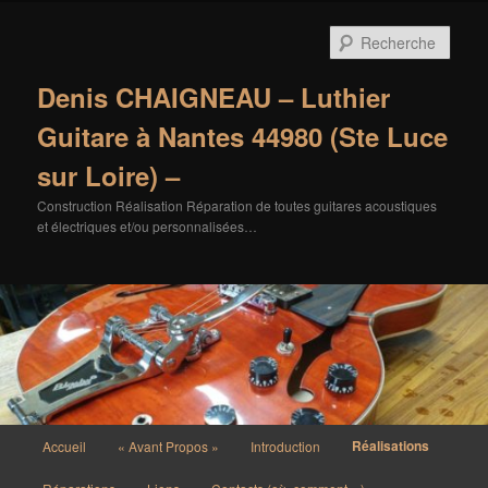
Aller
au
Rech
contenu
principal
Denis CHAIGNEAU – Luthier
Guitare à Nantes 44980 (Ste Luce
sur Loire) –
Construction Réalisation Réparation de toutes guitares acoustiques
et électriques et/ou personnalisées…
Menu
Réalisations
Accueil
« Avant Propos »
Introduction
principal