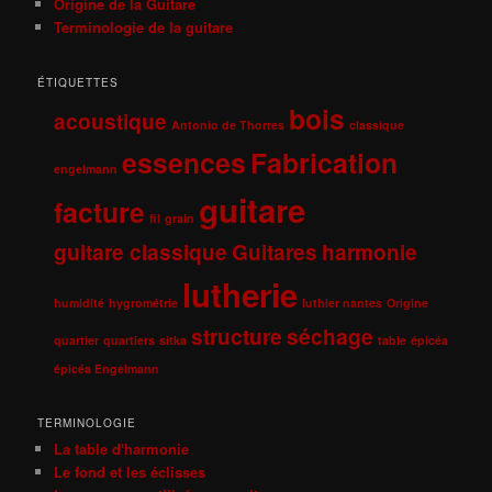
Origine de la Guitare
Terminologie de la guitare
ÉTIQUETTES
bois
acoustique
Antonio de Thorres
classique
essences
Fabrication
engelmann
guitare
facture
fil
grain
guitare classique
Guitares
harmonie
lutherie
humidité
hygrométrie
luthier nantes
Origine
structure
séchage
quartier
quartiers
sitka
table
épicéa
épicéa Engelmann
TERMINOLOGIE
La table d'harmonie
Le fond et les éclisses