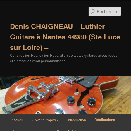
Aller
au
Rech
contenu
principal
Denis CHAIGNEAU – Luthier
Guitare à Nantes 44980 (Ste Luce
sur Loire) –
Construction Réalisation Réparation de toutes guitares acoustiques
et électriques et/ou personnalisées…
Menu
Réalisations
Accueil
« Avant Propos »
Introduction
principal