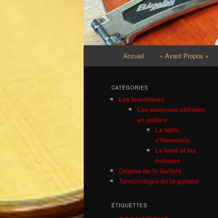
Menu
Accueil
« Avant Propos »
principal
CATÉGORIES
Les fournitures
Les essences utilisées
en guitare
La table
d'harmonie
Le fond et les
éclisses
Origine de la Guitare
Terminologie de la guitare
ÉTIQUETTES