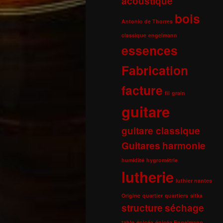
acoustique
bois
Antonio de Thorres
classique
engelmann
essences
Fabrication
facture
fil
grain
guitare
guitare classique
Guitares
harmonie
humidité
hygrométrie
lutherie
luthier nantes
Origine
quartier
quartiers
sitka
structure
séchage
table
épicéa
épicéa Engelmann