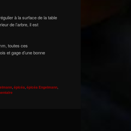
égulier à la surface de la table
eur de l’arbre, il est
 mm, toutes ces
 bois et gage d’une bonne
elmann
,
épicéa
,
épicéa Engelmann
,
entaire